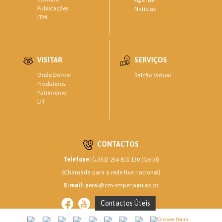
Publicações
Notícias
ITM
VISITAR
SERVIÇOS
Onde Dormir
Balcão Virtual
Produtores
Património
LIT
CONTACTOS
Telefone:
(+351) 254 810 130 (Geral)
(Chamada para a rede fixa nacional)
E-mail:
geral@cm-smpenaguiao.pt
Contactos Úteis