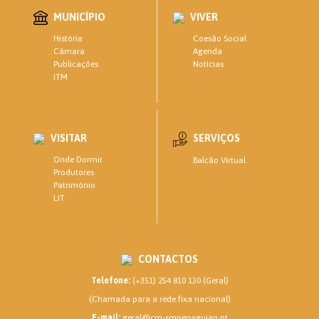
MUNICÍPIO
VIVER
Coesão Social
História
Agenda
Câmara
Notícias
Publicações
ITM
VISITAR
SERVIÇOS
Onde Dormir
Balcão Virtual
Produtores
Património
LIT
CONTACTOS
Telefone:
(+351) 254 810 130 (Geral)
(Chamada para a rede fixa nacional)
E-mail:
geral@cm-smpenaguiao.pt