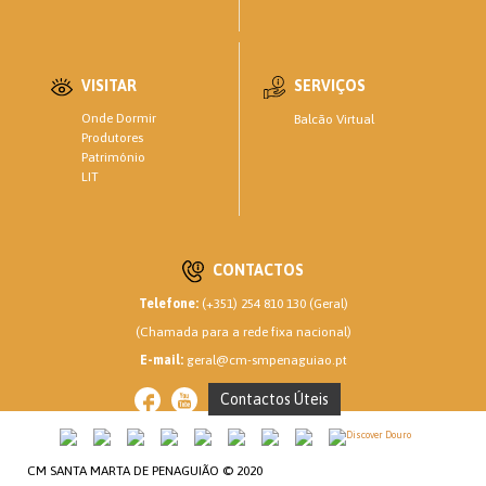
VISITAR
SERVIÇOS
Onde Dormir
Balcão Virtual
Produtores
Património
LIT
CONTACTOS
Telefone:
(+351) 254 810 130 (Geral)
(Chamada para a rede fixa nacional)
E-mail:
geral@cm-smpenaguiao.pt
Contactos Úteis
CM SANTA MARTA DE PENAGUIÃO © 2020