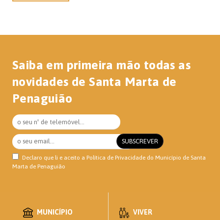
Saiba em primeira mão todas as
novidades de Santa Marta de
Penaguião
Declaro que li e aceito a
Política de Privacidade
do Município de Santa
Marta de Penaguião
MUNICÍPIO
VIVER