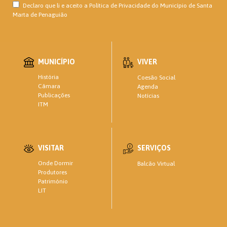
Declaro que li e aceito a
Política de Privacidade
do Município de Santa
Marta de Penaguião
MUNICÍPIO
VIVER
História
Coesão Social
Câmara
Agenda
Publicações
Notícias
ITM
VISITAR
SERVIÇOS
Onde Dormir
Balcão Virtual
Produtores
Património
LIT