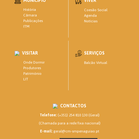
MUNICÍPIO
VIVER
História
Coesão Social
Câmara
Agenda
Publicações
Notícias
ITM
VISITAR
SERVIÇOS
Onde Dormir
Balcão Virtual
Produtores
Património
LIT
CONTACTOS
Telefone:
(+351) 254 810 130 (Geral)
(Chamada para a rede fixa nacional)
E-mail:
geral@cm-smpenaguiao.pt